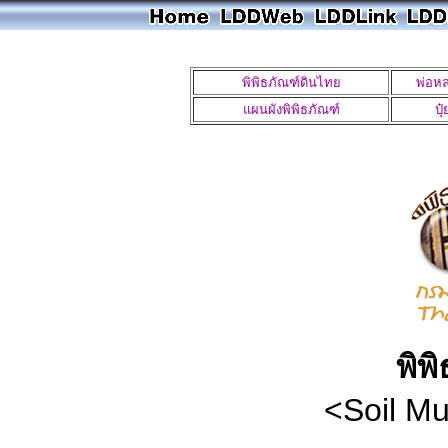
พิพิธภัณฑ์ดินไทย
พ่อหล
แผนผังพิพิธภัณฑ์
ปุ
พิพ
<Soil M