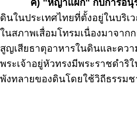
ค) "หญ้าแฝก" กับการอนุรัก
ดินในประเทศไทยที่ตั้งอยู่ในบริเว
ในสภาพเสื่อมโทรมเนื่องมาจากก
สูญเสียธาตุอาหารในดินและควา
พระเจ้าอยู่หัวทรงมีพระราชดำริ
พังทลายของดินโดยใช้วิถีธรรมช