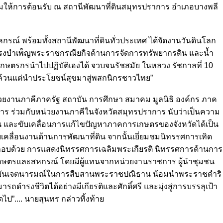
ร่วมให้การต้อนรับ ณ สถานีพัฒนาที่ดินสมุทรปราการ อำเภอบางพลี
ณ์ พร้อมทั้งสถานีพัฒนาที่ดินทั่วประเทศ ได้จัดงานวันดินโลก
 ทรงบำเพ็ญพระราชกรณียกิจด้านการจัดการทรัพยากรดิน และน้ำ
กษตรกรนำไปปฏิบัติเองได้ จวบจนรัชสมัย ในหลวง รัชกาลที่ 10
ล้วนแต่นำประโยชน์สุขมาสู่พสกนิกรชาวไทย”
ยงานภาคีภาครัฐ สถาบัน การศึกษา สมาคม มูลนิธิ องค์กร ภาค
การ ร่วมกับหน่วยงานภาคีในจังหวัดสมุทรปราการ นับว่าเป็นความ
สนุน และขับเคลื่อนการแก้ไขปัญหาภาคการเกษตรของจังหวัดได้เป็น
เคลื่อนงานด้านการพัฒนาที่ดิน จากนั้นเยี่ยมชมนิทรรศการเทิด
กอบด้วย การแสดงนิทรรศการเฉลิมพระเกียรติ นิทรรศการด้านการ
กษตรและสหกรณ์ โดยมีผู้แทนจากหน่วยงานราชการ ผู้นำชุมชน
ืนยันเจตนารมณ์ในการสืบสานพระราชปณิธาน น้อมนำพระราชดำริ
งชีวิตได้อย่างมีเกียรติและศักดิ์ศรี และมุ่งสู่การบรรลุเป้า
”.... นายสุนทร กล่าวทิ้งท้าย