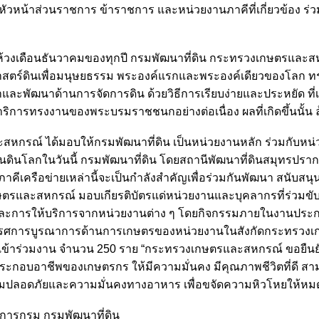
ร หัวหน้าส่วนราชการ ข้าราชการ และหน่วยงานภาคีที่เกี่ยวข้อง 
้วงเดือนธันวาคมของทุกปี กรมพัฒนาที่ดิน กระทรวงเกษตรและสหกร
ยาศาสตร์ดินเพื่อมนุษยธรรม พระองค์แรกและพระองค์เดียวของโลก
ละพัฒนาด้านการจัดการดิน ด้วยวิธีการเรียบง่ายและประหยัด ที่เ
รทรงงานของพระบรมราชชนกอย่างต่อเนื่อง ผลที่เกิดขึ้นนั้น 
กรณ์ ได้มอบให้กรมพัฒนาที่ดิน เป็นหน่วยงานหลัก ร่วมกับหน่ว
นดินโลกในวันนี้ กรมพัฒนาที่ดิน โดยสถานีพัฒนาที่ดินสมุทรปรา
าภาคีเครือข่ายเหล่านี้จะเป็นกำลังสำคัญเพื่อร่วมกันพัฒนา สนับ
เกษตรและสหกรณ์ มอบเกียรติบัตรแด่หน่วยงานและบุคลากรที่ร่วมขับ
ินและการให้บริการจากหน่วยงานต่าง ๆ โดยกิจกรรมภายในงานประ
ิทรรศการบูรณาการด้านการเกษตรของหน่วยงานในสังกัดกระทรวงเ
 เข้าร่วมงาน จำนวน 250 ราย “กระทรวงเกษตรและสหกรณ์ ขอย
าชีพของเกษตรกร ให้มีความมั่นคง มีคุณภาพชีวิตที่ดี สามารถดำร
วามปลอดภัยและความมั่นคงทางอาหาร เพื่อขจัดความหิวโหยให้หมดไป
การกรม กรมพัฒนาที่ดิน