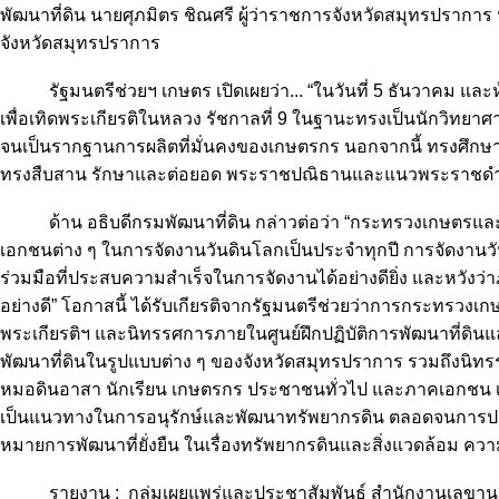
พัฒนาที่ดิน นายศุภมิตร ชิณศรี ผู้ว่าราชการจังหวัดสมุทรปรากา
จังหวัดสมุทรปราการ
รัฐมนตรีช่วยฯ เกษตร เปิดเผยว่า... “ในวันที่ 5 ธันวาคม และห
เพื่อเทิดพระเกียรติในหลวง รัชกาลที่ 9 ในฐานะทรงเป็นนักวิท
จนเป็นรากฐานการผลิตที่มั่นคงของเกษตรกร นอกจากนี้ ทรงศึกษาแ
ทรงสืบสาน รักษาและต่อยอด พระราชปณิธานและแนวพระราชดำริกา
ด้าน อธิบดีกรมพัฒนาที่ดิน กล่าวต่อว่า “กระทรวงเกษตรและสห
เอกชนต่าง ๆ ในการจัดงานวันดินโลกเป็นประจำทุกปี การจัดงานวั
ร่วมมือที่ประสบความสำเร็จในการจัดงานได้อย่างดียิ่ง และหวังว่
อย่างดี” โอกาสนี้ ได้รับเกียรติจากรัฐมนตรีช่วยว่าการกระทรวง
พระเกียรติฯ และนิทรรศการภายในศูนย์ฝึกปฏิบัติการพัฒนาที่ด
พัฒนาที่ดินในรูปแบบต่าง ๆ ของจังหวัดสมุทรปราการ รวมถึงน
หมอดินอาสา นักเรียน เกษตรกร ประชาชนทั่วไป และภาคเอกชน
เป็นแนวทางในการอนุรักษ์และพัฒนาทรัพยากรดิน ตลอดจนการประกอบอ
หมายการพัฒนาที่ยั่งยืน ในเรื่องทรัพยากรดินและสิ่งแวดล้อม ค
รายงาน : กลุ่มเผยแพร่และประชาสัมพันธ์ สำนักงานเลขานุ