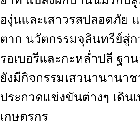
อาทิ แปลงผักบ้านนี้มีรักป
องุ่นและเสาวรสปลอดภัย 
ตาก นวัตกรรมจุลินทรีย์ส
รอเบอรีและกะหล่ำปลี ฐานก
ยังมีกิจกรรมเสวนานานาช
ประกวดแข่งขันต่างๆ เดิ
เกษตรกร