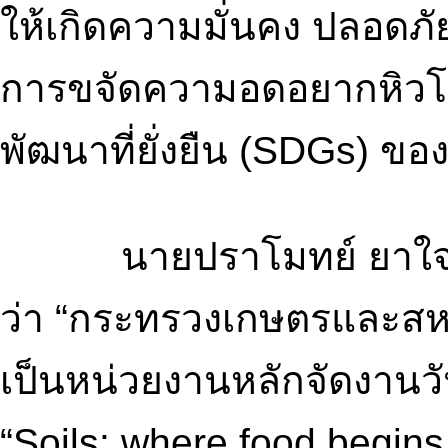
ให้เกิดความมั่นคง ปลอดภั
การขจัดความอดอยากหิวโห
พัฒนาที่ยั่งยืน (SDGs) 
นายปราโมทย์ ยาใจ อธิบ
ว่า “กระทรวงเกษตรและสห
เป็นหน่วยงานหลักจัดงานวั
“Soils: where food begins