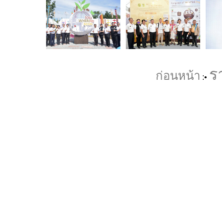
ร
ก่อนหน้า
:•